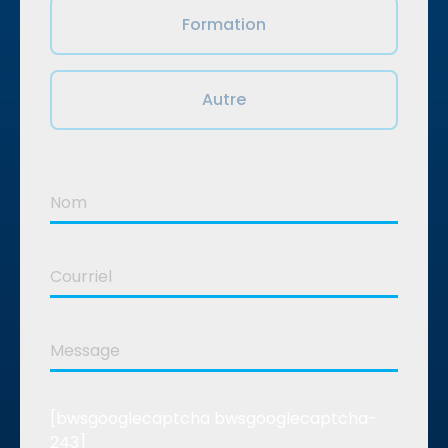
Formation
Autre
[bwsgooglecaptcha bwsgooglecaptcha-
243]